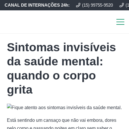
CANAL DE INTERNAÇÕES 24h:
(15) 99755-9520
(
Sintomas invisíveis
da saúde mental:
quando o corpo
grita
Está sentindo um cansaço que não vai embora, dores
pelo corpo e passando noites em claro sem saber o