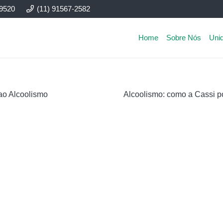
-9520
(11) 91567-2582
Home
Sobre Nós
Uni
ao Alcoolismo
Alcoolismo: como a Cassi p